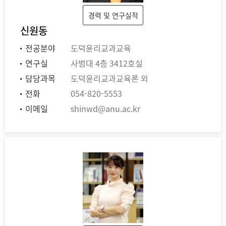
경력 및 연구실적
신원동
전공분야
도덕윤리교과교육
연구실
사범대 4층 3412호실
담당과목
도덕윤리교과교육론 외
전화
054-820-5553
이메일
shinwd@anu.ac.kr