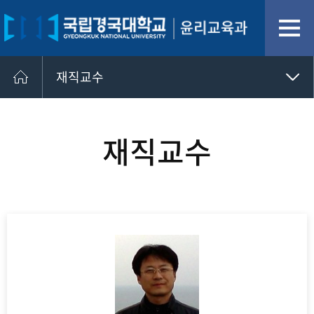
재직교수
재직교수
명예교수
재직교수
학과소개