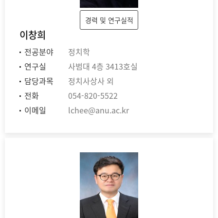
경력 및 연구실적
이창희
전공분야
정치학
연구실
사범대 4층 3413호실
담당과목
정치사상사 외
전화
054-820-5522
이메일
lchee@anu.ac.kr