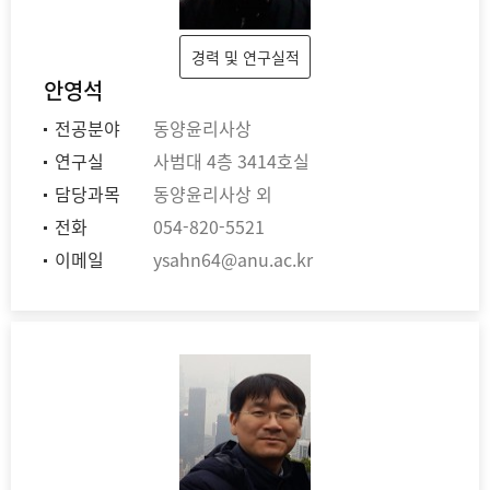
경력 및 연구실적
안영석
전공분야
동양윤리사상
연구실
사범대 4층 3414호실
담당과목
동양윤리사상 외
전화
054-820-5521
이메일
ysahn64@anu.ac.kr