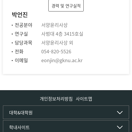
경력 및 연구실적
박언진
전공분야
서양윤리사상
연구실
사범대 4층 3415호실
담당과목
서양윤리사상 외
전화
054-820-5526
이메일
eonjin@gknu.ac.kr
개인정보처리방침
사이트맵
인문사회·IT대학
대학&대학원
인문·문화학부
국립경국대학교
학내사이트
국어국문학전공
(재)국립경국대학교발전기금